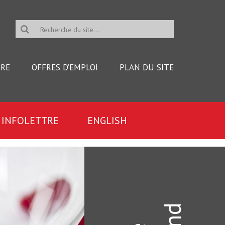
R
e
c
DRE
OFFRES D’EMPLOI
PLAN DU SITE
h
e
r
INFOLETTRE
ENGLISH
c
h
e
d
u
s
i